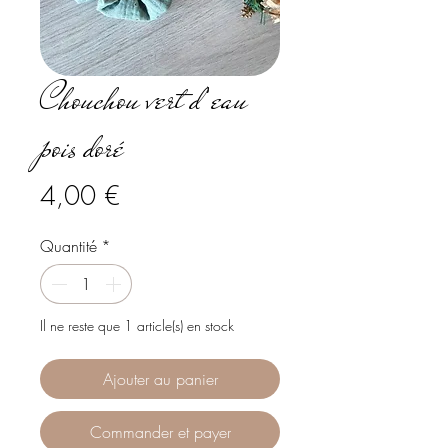
Chouchou vert d’eau
pois doré
Prix
4,00 €
Quantité
*
Il ne reste que 1 article(s) en stock
Ajouter au panier
Commander et payer