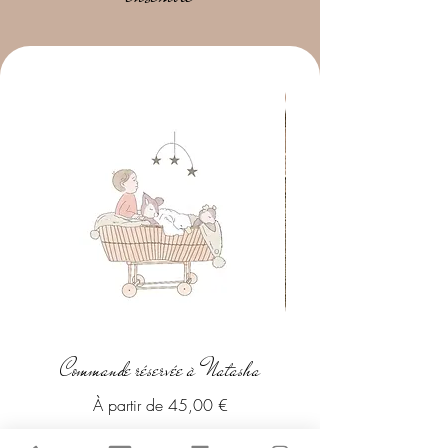
Nouvelle collection
Commande réservée à Natasha
Couverture bébé personna
Prix promotionnel
À partir de
45,00 €