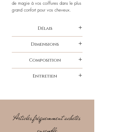
de magie à vos coiffures dans le plus
grand confort pour vos cheveux.
Délais
Disponible-Envoi 48h
Dimensions
Diamètre 5 cm
Composition
Largeur 5 cm
coton
Entretien
Lavable en machine 30 degrés.
Pas de sèche linge.
Articles fréquemment achetés
ensemble