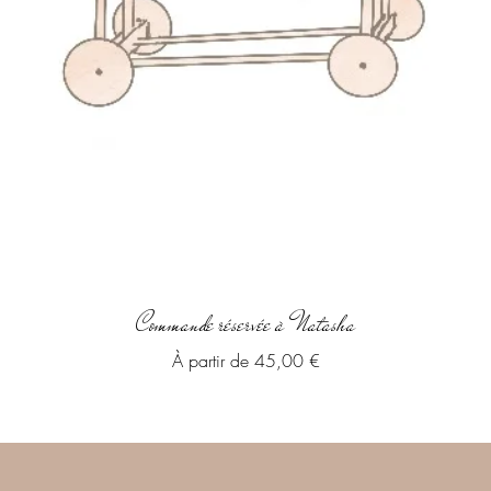
Aperçu rapide
Commande réservée à Natasha
Prix promotionnel
À partir de
45,00 €